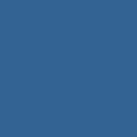
UK Casino
Casino 
UK Casino Si
UK Casino
Sites N
Gambling Si
Casinos 
Beste 
Non Ga
Non Ga