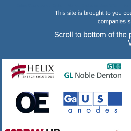
Online Casino Zonder Cruks
Meilleur Casino En Ligne 2025
Best
This site is brought to you 
companies s
Scroll to bottom of th