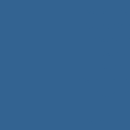
Meilleur Ca
Casino Onl
Casino E
Casino 
Casino E
Casino En Li
Casinò O
Po
Casino En L